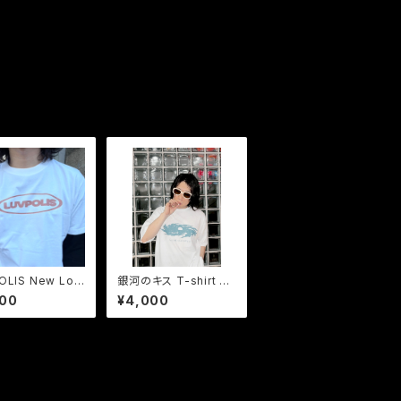
OLIS New Log
銀河のキス T-shirt w
hirt (White ×
hite
000
¥4,000
licOrange)