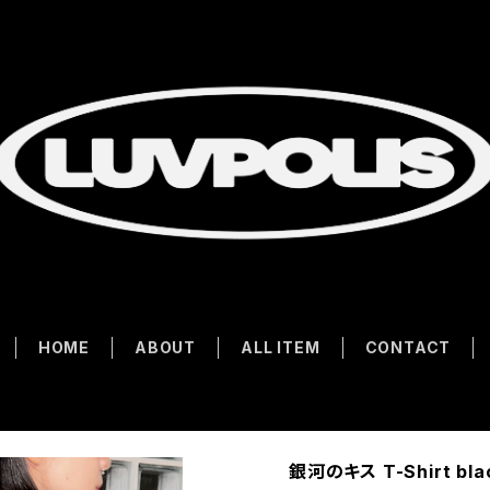
HOME
ABOUT
ALL ITEM
CONTACT
銀河のキス T-Shirt bla