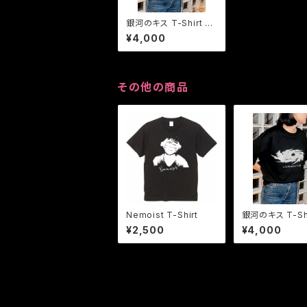
銀河のキス T-Shirt bl
ack
¥4,000
その他の商品
Nemoist T-Shirt
銀河のキス T-Shi
ack
¥2,500
¥4,000