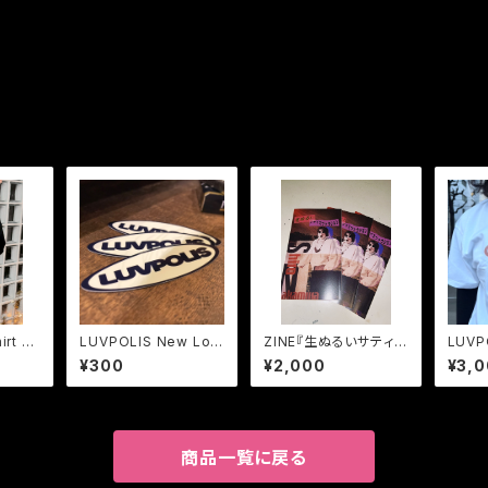
rt bl
LUVPOLIS New Log
ZINE『生ぬるいサティス
LUVP
o Sticker
ファクション』
o T-S
¥300
¥2,000
¥3,
Metal
商品一覧に戻る