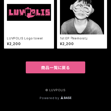
LUVPOLIS Logo towel
1st EP 『Nemoist』
¥2,200
¥2,200
商品一覧に戻る
© LUVPOLIS
Powered by