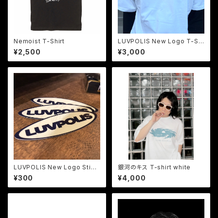
Nemoist T-Shirt
LUVPOLIS New Logo T-Shi
rt (White × MetallicOrang
¥2,500
¥3,000
e)
LUVPOLIS New Logo Stick
銀河のキス T-shirt white
er
¥300
¥4,000